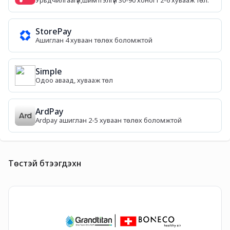
StorePay
Ашиглан 4 хуваан төлөх боломжтой
Simple
Одоо аваад, хувааж төл
ArdPay
Ardpay ашиглан 2-5 хуваан төлөх боломжтой
Төстэй бүтээгдэхүүн
B