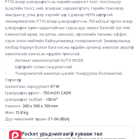
P710 агаар цэвэршүүлэгч нь нарийн ширхэгт тоос тоосонцор 
(цэцгийн тоос), хий, агаараас харшил үүсгэгч, гэрийн тэжээвэр 
амьтдын үс, утаа, үнэр зэргийг шүүх 2 давхар HEPA шүүлтүүртэй 
төхөөрөмж юм. P710 агаар цэвэршүүлэгч нь 750 м3/цаг хүртэл агаар 
цэвэршүүлэх хүчин чадалтайгаас гадна дуу чимээ багатай тул том 
хэмжээтэй өрөө, тасалгаа, эмнэлэг, хүлээлгийн танхим, оффис 
зэрэг олон нийтийн байгууламжид тохиромжтой. Зөөвөрлөхөд 
хялбар бариул болон бага насны хүүхдийн орчинд ажиллах аюулгүй 
ажиллагааг хангасан хүүхдийн түгжээтэй.
-         Автомат ажиллагаатай AUTO MODE
-         Шүүлтүүрийг солих сануулагчтай
-         Тохиромжтой ажиллах цагийг тохируулах боломжтой. 
Үзүүлэлтүүд: 
Цахилгаан зарцуулалт 
67 W
Цэвэршүүлэх үзүүлэлт - 
750 m3/h CADR
Цэвэршүүлэх талбай - 1
00 m² 
Хэмжээ- 
360 x 390 x 769 mm
Жин-
15.8 kg
Дуу чимээний түвшин 
37–66 dB(A)
Pocket урьдчилгаагүй хувааж төл
Урьдчилгаагүй,шимтгэлгүй 30-90 хоногт 2-6 хувааж төл.