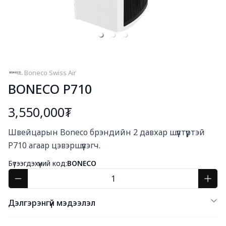
Boneco Swiss Air
BONECO P710
3,550,000₮
Богино тайлбар
Швейцарын Boneco брэндийн 2 давхар шүүлтүүртэй 
P710 агаар цэвэршүүлэгч.
Бүтээгдэхүүний код:
BONECO
Дэлгэрэнгүй мэдээлэл