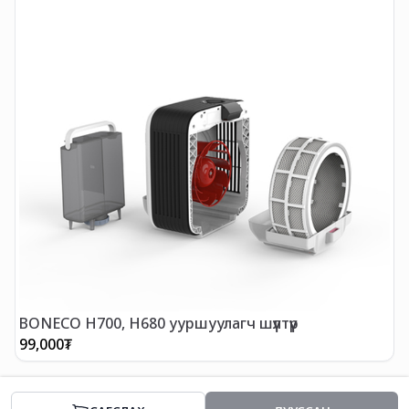
BONECO H700, H680 ууршуулагч шүүлтүүр
99,000
₮
3