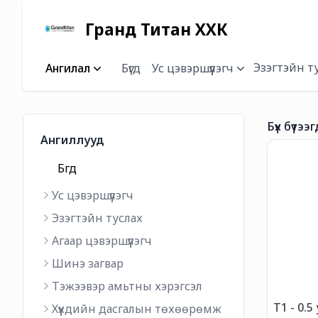
Гранд Титан ХХК
Эзэгтэйн т
Ангилал
Бүгд
Ус цэвэршүүлэгч
Бүх бүтээг
Ангиллууд
Бүгд
Ус цэвэршүүлэгч
Эзэгтэйн туслах
Агаар цэвэршүүлэгч
Шинэ загвар
Тэжээвэр амьтны хэрэгсэл
T1 - 0.5
Хүүхдийн дасгалын төхөөрөмж