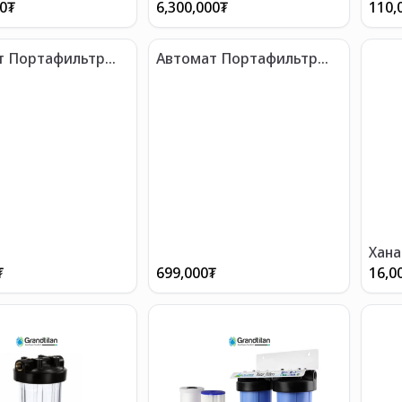
(Нар
00
₮
6,300,000
₮
110,
т Портафильтр
Автомат Портафильтр
эгч
Цэвэрлэгч
Хана
₮
699,000
₮
16,0