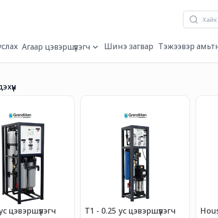
услах
Шинэ загвар
Тэжээвэр амьт
Агаар цэвэршүүлэгч
дэхүүн
 ус цэвэршүүлэгч
T1 - 0.25 ус цэвэршүүлэгч
Housing-2