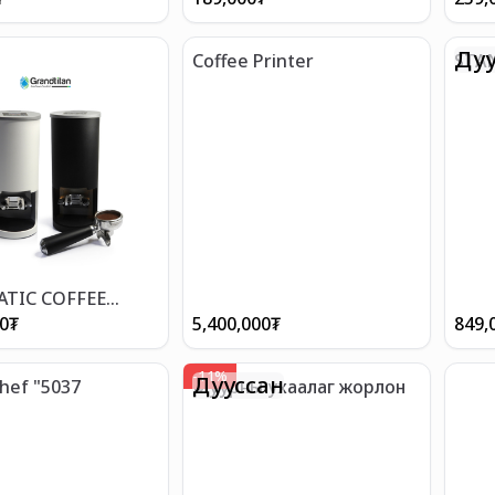
Дуу
Coffee Printer
STA
TIC COFFEE
R
00
₮
5,400,000
₮
849,
-
11
%
Дууссан
SaturnChef "5037
Муурны ухаалаг жорлон