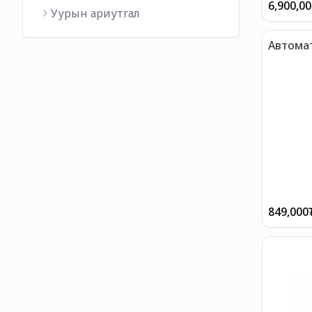
6,900,0
Уурын ариутгал
Автома
Цэвэрл
849,000