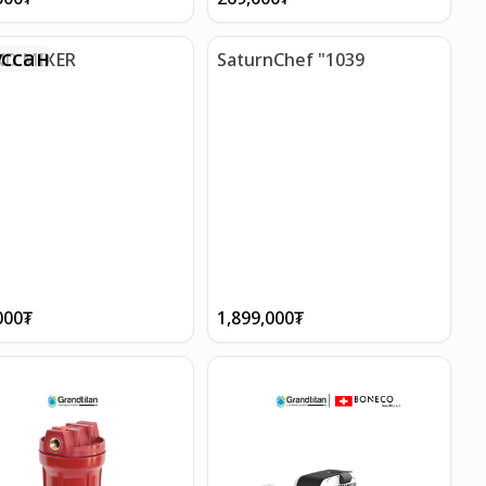
ссан
ND MIXER
SaturnChef "1039
000
₮
1,899,000
₮