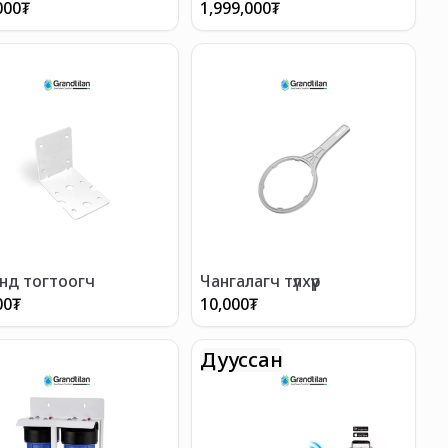
ийн)
000
₮
1,999,000
₮
нд тогтоогч
Чангалагч түлхүүр
00
₮
10,000
₮
Дууссан