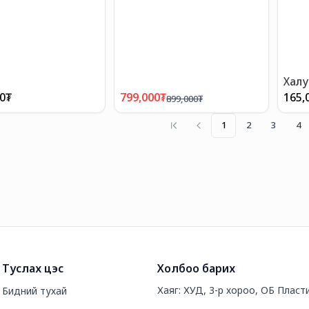
Халу
зориу
00
₮
799,000
₮
165,
899,000
₮
1
2
3
4
Туслах цэс
Холбоо барих
Хаяг: ХУД, 3-р хороо, ОБ Пласт
Бидний тухай