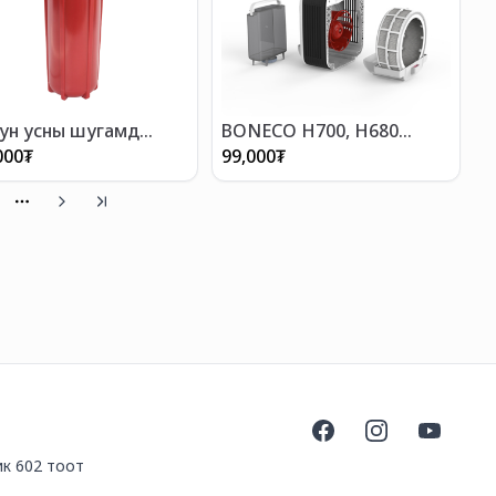
ун усны шугамд
BONECO H700, H680
лагдсан шүүлтүүр
ууршуулагч шүүлтүүр
000
₮
99,000
₮
More pages
Facebook
Instagram
YouTube
ик 602 тоот