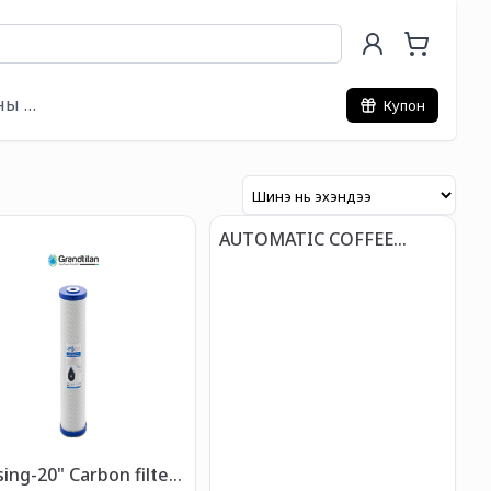
ны хэрэгсэл
Купон
AUTOMATIC COFFEE
TAMPER
0" Carbon filter