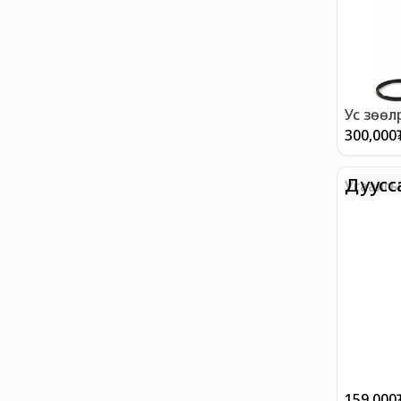
Ус зөөлр
300,000
Дуусс
Угаалг
цахилга
159,000