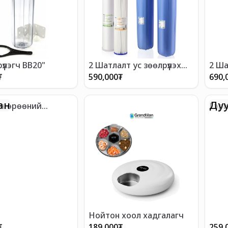
үүлэгч BB20"
2 Шатлалт ус зөөлрүүлэх
2 Ша
механик шүүлтүүр - BB20"
механ
₮
590,000
₮
690,
BB20
ан
Дуу
ын өрөөний
Гэри
ан сойз
олон
S1
Нойтон хоол хадгалагч
₮
189,000
₮
259,