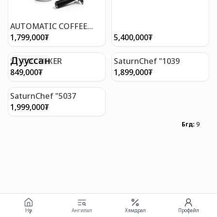
AUTOMATIC COFFEE
TAMPER
1,799,000
₮
5,400,000
₮
Дууссан
STAND MIXER
SaturnChef "1039
849,000
₮
1,899,000
₮
SaturnChef "5037
1,999,000
₮
Бүгд
:
9
Нүүр
Ангилал
Хямдрал
Профайл