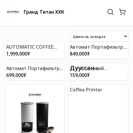
Гранд Титан ХХК
AUTOMATIC COFFEE
Автомат Портафильтр
TAMPER
Цэвэрлэгч
1,999,000
₮
849,000
₮
Дууссан
Автомат Портафильтр
Угаалгын өрөөний
Цэвэрлэгч
цахилгаан сойз
699,000
₮
159,000
₮
Coffee Printer