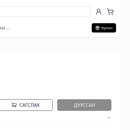
ны хэрэгсэл
Купон
САГСЛАХ
ДУУССАН