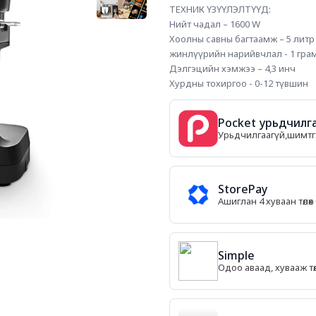
ТЕХНИК ҮЗҮҮЛЭЛТҮҮД:
Нийт чадал – 1600 W
Хоолны савны багтаамж – 5 литр
жинлүүрийн нарийвчлал - 1 гра
Дэлгэцийн хэмжээ – 4,3 инч 
Хурдны тохиргоо - 0-12 түвшин
Pocket урьдчилга
Урьдчилгаагүй,шимтгэл
StorePay
Ашиглан 4 хуваан төл
Simple
Одоо аваад, хувааж тө