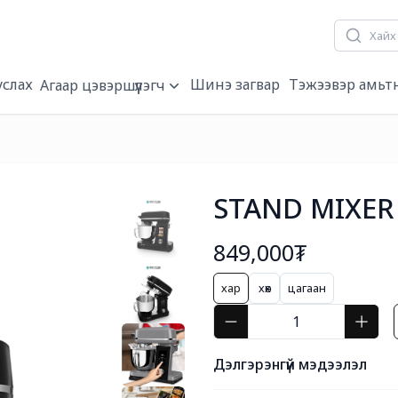
услах
Шинэ загвар
Тэжээвэр амьт
Агаар цэвэршүүлэгч
STAND MIXER
849,000₮
хар
хөх
цагаан
Дэлгэрэнгүй мэдээлэл