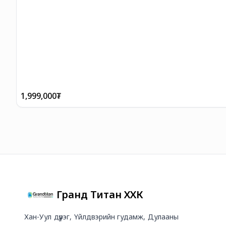
1,999,000
₮
Гранд Титан ХХК
Хан-Уул дүүрэг, Үйлдвэрийн гудамж, Дулааны