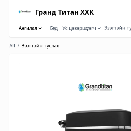
Гранд Титан ХХК
Эзэгтэйн т
Ангилал
Бүгд
Ус цэвэршүүлэгч
All
Эзэгтэйн туслах