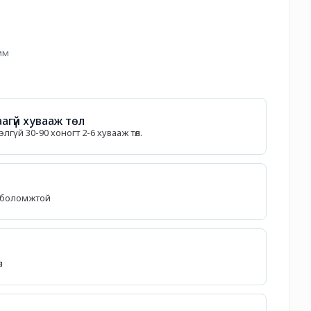
мм
агүй хувааж төл
гүй 30-90 хоногт 2-6 хувааж төл.
өх боломжтой
л