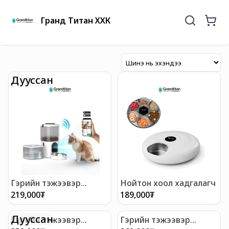
Гранд Титан ХХК
Дууссан
Гэрийн тэжээвэр
Нойтон хоол хадгалагч
амьтны автомат хоол,
219,000
₮
189,000
₮
усны сав
Дууссан
Гэрийн тэжээвэр
Гэрийн тэжээвэр