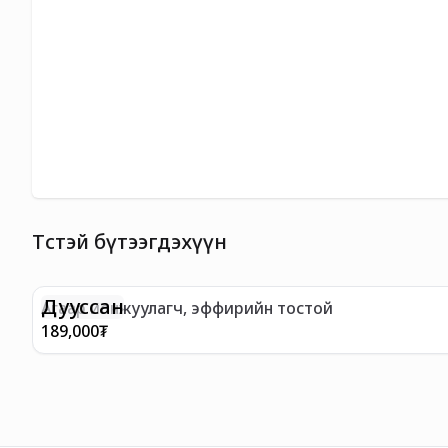
Төстэй бүтээгдэхүүн
Дууссан
Агаар ионжуулагч, эффирийн тостой
189,000
₮