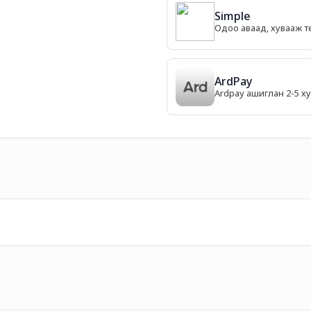
Simple
Одоо аваад, хувааж т
ArdPay
Ardpay ашиглан 2-5 