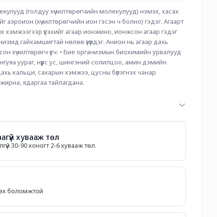
кулууд (голдуу хүчилтөрөгчийн молекулууд) нэмэх, хасах 
г аэроион (хүчилтөрөгчийн ион гэсэн ч болно) гэдэг. Агаарт 
х хэмжээгээр үүсэхийг агаар ионжино, ионжсон агаар гэдэг 
измд гайхамшигтай нөлөө үзүүлдэг. Анион нь агаар дахь 
он хүчилтөрөгч үүсч: • Бие организмын биохимийн урвалууд 
гуяа уураг, нүүрс ус, шингэний солилцоо, амин дэмийн 
хь кальци, сахарын хэмжээ, цусны бүлэгнэх чанар 
жирна, ядаргаа тайлагдана.
агүй хувааж төл
гүй 30-90 хоногт 2-6 хувааж төл.
лөх боломжтой