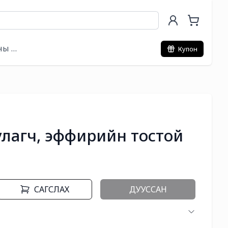
ны хэрэгсэл
Купон
лагч, эффирийн тостой
САГСЛАХ
ДУУССАН