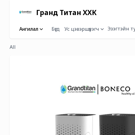
Гранд Титан ХХК
Эзэгтэйн т
Ангилал
Бүгд
Ус цэвэршүүлэгч
All