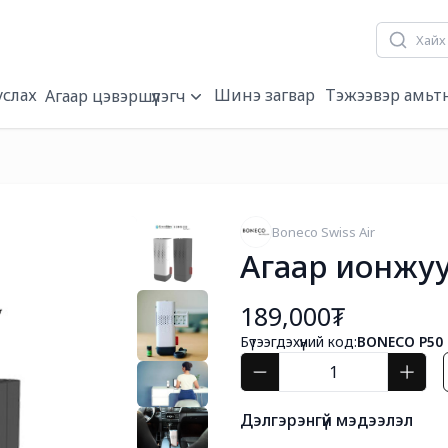
услах
Шинэ загвар
Тэжээвэр амьт
Агаар цэвэршүүлэгч
Boneco Swiss Air
Агаар ионжуу
189,000₮
Бүтээгдэхүүний код:
BONECO P50
Дэлгэрэнгүй мэдээлэл