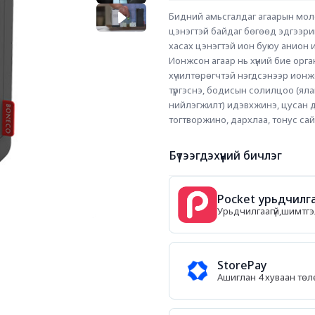
Бидний амьсгалдаг агаарын моле
цэнэгтэй байдаг бөгөөд эдгээрий
хасах цэнэгтэй ион буюу анион и
Ионжсон агаар нь хүний бие орган
хүчилтөрөгчтэй нэгдсэнээр ионжс
түргэснэ, бодисын солилцоо (ялан
нийлэгжилт) идэвхжинэ, цусан да
тогтворжино, дархлаа, тонус сай
Бүтээгдэхүүний бичлэг
Pocket урьдчилга
Урьдчилгаагүй,шимтгэл
StorePay
Ашиглан 4 хуваан тө