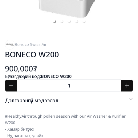
Boneco Swiss Air
BONECO W200
900,000₮
Бүтээгдэхүүний код:
BONECO W200
Дэлгэрэнгүй мэдээлэл
#HealthyAir
 through pollen season with our Air Washer & Purifier 
W200
- Хамар битүүрэх
- Нүд загатнах, улайх