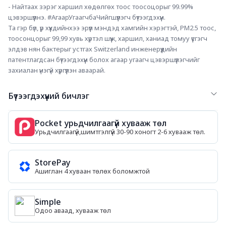
- Найтаах зэрэг харшил хөдөлгөх тоос тоосоцорыг 99.99% 
цэвэршүүлнэ. 
#АгаарУгаагчбаЧийгшүүлэгч
 бүтээгдэхүүн.
Та гэр бүл, үр хүүхдийнхээ эрүүл мэндэд хамгийн хэрэгтэй, PM2.5 тоос, 
тоосонцорыг 99,99 хувь хүртэл шүүж, харшил, ханиад томуу үүсгэгч 
элдэв нян бактерыг устгах Switzerland инженерүүдийн 
патентлагдсан бүтээгдэхүүн болох агаар угаагч цэвэршүүлэгчийг 
захиалан үнэгүй хүргүүлэн аваарай.
Бүтээгдэхүүний бичлэг
Pocket урьдчилгаагүй хувааж төл
Урьдчилгаагүй,шимтгэлгүй 30-90 хоногт 2-6 хувааж төл.
StorePay
Ашиглан 4 хуваан төлөх боломжтой
Simple
Одоо аваад, хувааж төл