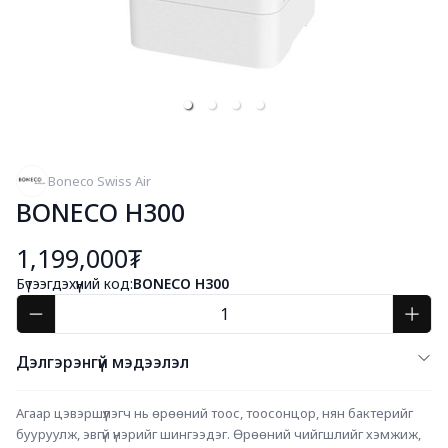
Boneco Swiss Air
BONECO H300
1,199,000₮
Бүтээгдэхүүний код:
BONECO H300
Дэлгэрэнгүй мэдээлэл
Агаар цэвэршүүлэгч нь өрөөний тоос, тоосонцор, нян бактерийг 
бууруулж, эвгүй үнэрийг шингээдэг. Өрөөний чийгшлийг хэмжиж, 