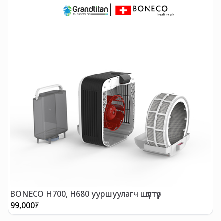
BONECO H700, H680 ууршуулагч шүүлтүүр
99,000
₮
3