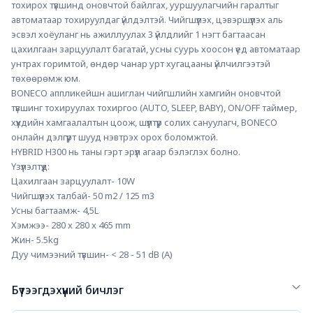
тохирох түвшинд оновчтой байлгах, ууршуулагчийн гаралтыг 
автоматаар тохируулдаг үйлдэлтэй. Чийгшүүлэх, цэвэршүүлэх аль 
эсвэл хоёуланг нь ажиллуулах 3 үйлдлийг 1 нэгт багтаасан 
цахилгаан зарцуулалт багатай, усны суурь хоосон үед автоматаар 
унтрах горимтой, өндөр чанар урт хугацааны үйлчилгээтэй 
төхөөрөмж юм.  
BONECO аппликейшн ашиглан чийгшлийн хамгийн оновчтой 
түвшинг тохируулах тохиргоо (AUTO, SLEEP, BABY), ON/OFF таймер, 
хүүхдийн хамгаалалтын цоож, шүүлтүүр солих сануулагч, BONECO 
онлайн дэлгүүрт шууд нэвтрэх орох боломжтой. 
HYBRID H300 нь таны гэрт эрүүл агаар бэлэглэх болно. 
Үзүүлэлтүүд: 
Цахилгаан зарцуулалт- 10W  
Чийгшүүлэх талбай- 50 m2 / 125 m3
Усны багтаамж- 4,5L 
Хэмжээ- 280 x 280 x 465 mm
Жин- 5.5kg 
Дуу чимээний түвшин- < 28 - 51 dB (A)
Бүтээгдэхүүний бичлэг