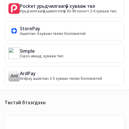
Pocket урьдчилгаагүй хувааж төл
Урьдчилгаагүй,шимтгэлгүй 30-90 хоногт 2-6 хувааж төл.
StorePay
Ашиглан 4 хуваан төлөх боломжтой
Simple
Одоо аваад, хувааж төл
ArdPay
Ardpay ашиглан 2-5 хуваан төлөх боломжтой
Төстэй бүтээгдэхүүн
B