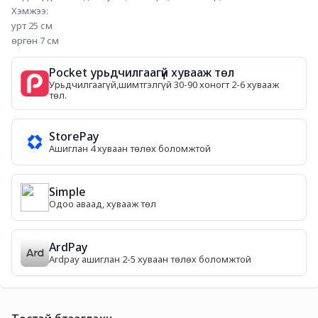
Хэмжээ:
урт 25 см
өргөн 7 см
Pocket урьдчилгаагүй хувааж төл
Урьдчилгаагүй,шимтгэлгүй 30-90 хоногт 2-6 хувааж
төл.
StorePay
Ашиглан 4 хуваан төлөх боломжтой
Simple
Одоо аваад, хувааж төл
ArdPay
Ardpay ашиглан 2-5 хуваан төлөх боломжтой