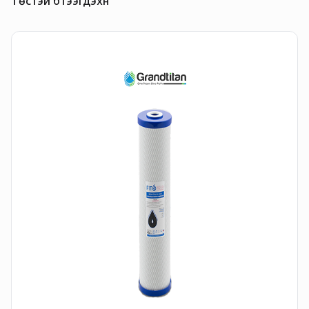
Төстэй бүтээгдэхүүн