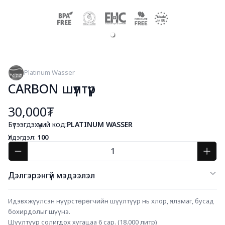
Platinum Wasser
CARBON шүүлтүүр
30,000₮
Бүтээгдэхүүний код:
PLATINUM WASSER
Үлдэгдэл:
100
Дэлгэрэнгүй мэдээлэл
Идэвхжүүлсэн нүүрстөрөгчийн шүүлтүүр нь хлор, ялзмаг, бусад 
бохирдолыг шүүнэ.
Шүүлтүүр солигдох хугацаа 6 сар. (18.000 литр)