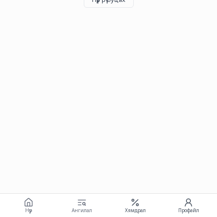
Нүүр
Ангилал
Хямдрал
Профайл