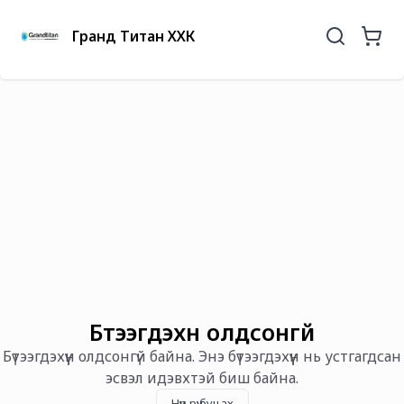
Гранд Титан ХХК
Бүтээгдэхүүн олдсонгүй
Бүтээгдэхүүн олдсонгүй байна. Энэ бүтээгдэхүүн нь устгагдсан
эсвэл идэвхтэй биш байна.
Нүүр рүү буцах