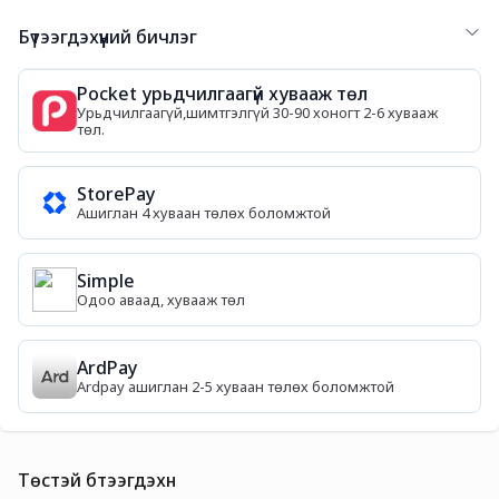
Бүтээгдэхүүний бичлэг
Pocket урьдчилгаагүй хувааж төл
Урьдчилгаагүй,шимтгэлгүй 30-90 хоногт 2-6 хувааж
төл.
StorePay
Ашиглан 4 хуваан төлөх боломжтой
Simple
Одоо аваад, хувааж төл
ArdPay
Ardpay ашиглан 2-5 хуваан төлөх боломжтой
Төстэй бүтээгдэхүүн