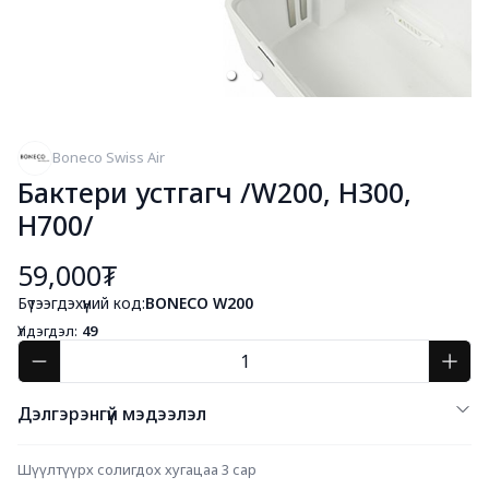
Boneco Swiss Air
Бактери устгагч /W200, H300,
H700/
59,000₮
Бүтээгдэхүүний код:
BONECO W200
Үлдэгдэл:
49
Дэлгэрэнгүй мэдээлэл
Шүүлтүүрх солигдох хугацаа 3 сар